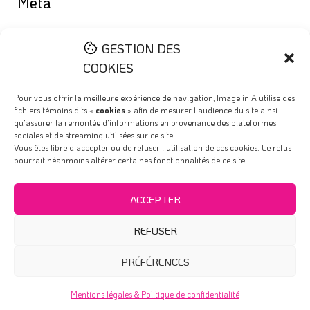
Méta
Connexion
GESTION DES
Flux des publications
COOKIES
Flux des commentaires
Pour vous offrir la meilleure expérience de navigation, Image in A utilise des
fichiers témoins dits «
cookies
» afin de mesurer l'audience du site ainsi
Site de WordPress-FR
qu'assurer la remontée d'informations en provenance des plateformes
sociales et de streaming utilisées sur ce site.
Vous êtes libre d'accepter ou de refuser l'utilisation de ces cookies. Le refus
pourrait néanmoins altérer certaines fonctionnalités de ce site.
Qui sommes-nous ?
Nous Contacter
ACCEPTER
Mentions légales & Politique de confidentialité
REFUSER
Intranet (privé)
PRÉFÉRENCES
© 2013 - 20226 Image in A -
Site développé avec ♡ par KEEP
Mentions légales & Politique de confidentialité
Connected®