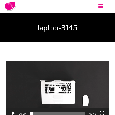
Accueil
laptop-3145
Animations
Événements
PRENDRE CONTACT
Lecteur
vidéo
00:00
00:42