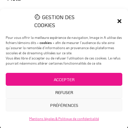
Connexion
GESTION DES
Flux des publications
COOKIES
Flux des commentaires
Pour vous offrir la meilleure expérience de navigation, Image in A utilise des
fichiers témoins dits «
cookies
» afin de mesurer l'audience du site ainsi
Site de WordPress-FR
qu'assurer la remontée d'informations en provenance des plateformes
sociales et de streaming utilisées sur ce site.
Vous êtes libre d'accepter ou de refuser l'utilisation de ces cookies. Le refus
pourrait néanmoins altérer certaines fonctionnalités de ce site.
Qui sommes-nous ?
Nous Contacter
ACCEPTER
Mentions légales & Politique de confidentialité
REFUSER
Intranet (privé)
PRÉFÉRENCES
© 2013 - 20226 Image in A -
Site développé avec ♡ par KEEP
Mentions légales & Politique de confidentialité
Connected®